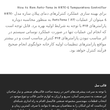
How to Run Auto-Tune in HRTC-G Temperature Controller
برای بهینه سازی عملکرد کنترلرهای دمای پیلان سازه مدل HRTC-
G میتوان از عملیات AutoTune ( AT) به منظور محاسبه دوباره
پارامترهای PID با توجه به شرایط اولیه بهره برد. قابل توجه است
که انجام این عملیات تنها در صورت عملکرد نوسانی سیستم در
اثر مناسب نبودن پارامترهای PID کنترلر مناسب است و در بیشتر
مواقع پارامترهای تنظیمات اولیه کارخانه جوابگوی انجام صحیح
فرآیند کنترل خواهد بود.
قالب سل
با توجه به سرعت پیشرفت‌های اخیر در زمینه ساخت قالب‌های صنعتی و نیاز صاحبان
این صنعت به دسترسی آسان، سریع و ارزان به لوازم جانبی قالب و تنوع موجود در
انتخاب قطعات، مهندسین مجموعه صنعتی قالبسل اقدام به راه اندازی شبکه‌ای
کرده‌است که این امکان را به متقاضیان می‌دهد تا بتوانند با صرف کمترین زمان و