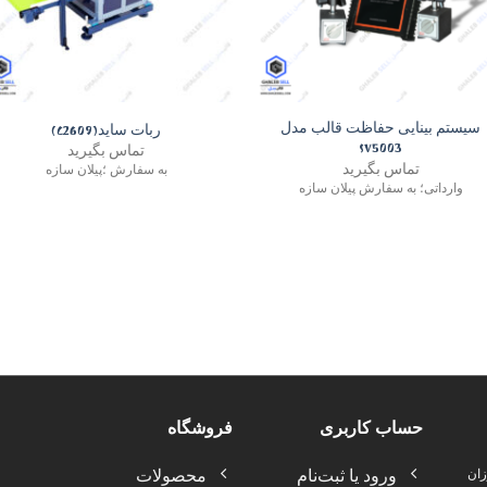
+
+
سیستم بینایی حفاظت قالب مدل
ربات ساید(C2609)
SV5003
تماس بگیرید
تماس بگیرید
به سفارش ؛پیلان سازه
وارداتی؛ به سفارش پیلان سازه
حساب کاربری
فروشگاه
ورود یا ثبت‌نام
محصولات
زان