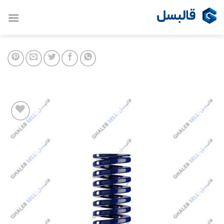
Ski
t
conten
Add to
wishlist