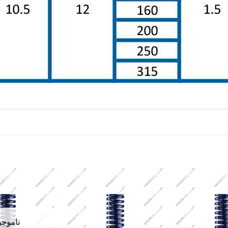
Add to
Add to
wishlist
wishlist
ناموجو