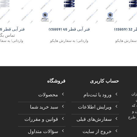
+
+
C08)
فنر آبی قطر 40 (C0809)
فنر آبی قطر 50 (C0809)
تماس بگی
ه سفارش هایکو
وارداتی؛ به سفارش هایکو
وارداتی؛ به سف
حساب کاربری
فروشگاه
ورود یا ثبت‌نام
محصولات
زان
 که
ویرایش اطلاعات
سبد خرید شما
ن و
و طرح
سفارش‌های قبلی
قوانین و مقررات
خروج از سایت
سؤالات متداول