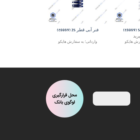
+
+
فنر آبی قطر 25 (C0809)
رید
ارش هایکو
وارداتی؛ به سفارش هایکو