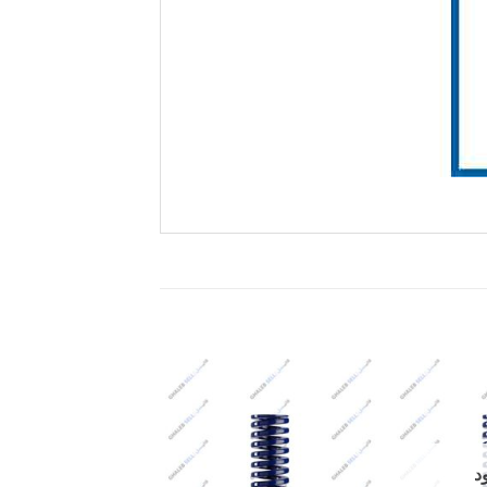
Add to
Add to
wishlist
wishlist
د