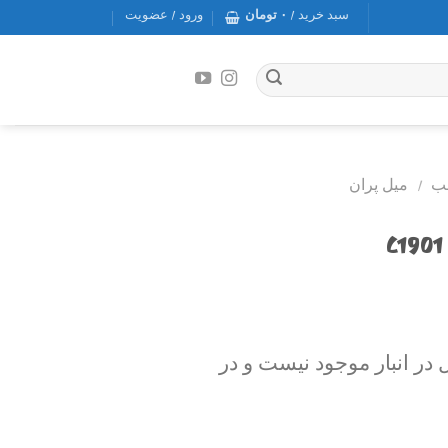
سبد خرید /
۰
تومان
ورود / عضویت
لب
/
میل پران
در انبار موجود نیست و در