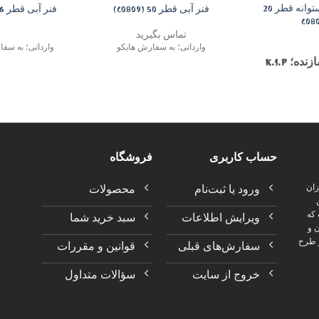
پران سر استوانه قطر 20
فنر آبی قطر 50 (C0809)
فنر آبی قطر 16 (C0809)
C08
تماس بگیرید
وارداتی؛ به سفارش هایکو
وارداتی؛ به سف
؛ K.S.P
حساب کاربری
فروشگاه
ورود یا ثبت‌نام
محصولات
زان
 که
ویرایش اطلاعات
سبد خرید شما
ن و
و طرح
سفارش‌های قبلی
قوانین و مقررات
خروج از سایت
سؤالات متداول