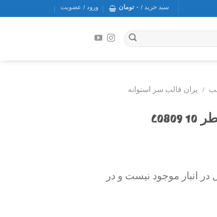
سبد خرید /
۰
تومان
ورود / عضویت
لب
/
پران قالب سر استوانه
C080
در انبار موجود نیست و در