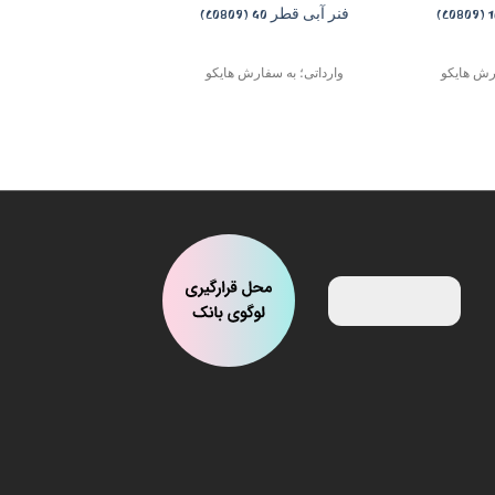
فنر آبی قطر 40 (C0809)
ارش هایکو
وارداتی؛ به سفارش هایکو