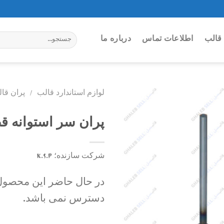
جستجو
قالب
اطلاعات تماس
درباره ما
برای:
لوازم استاندارد قالب
/
پران قا
پران سر استوانه قطر 10 9
Add to
wishlist
شرکت سازنده؛ K.S.P
در حال حاضر این محصول 
دسترس نمی باشد.