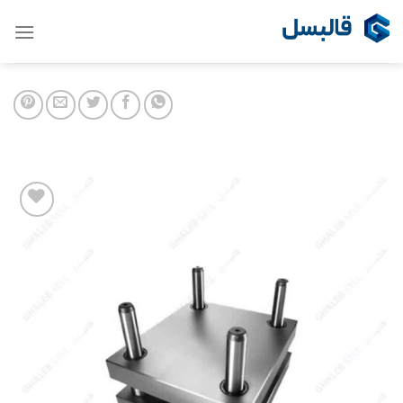
Ski
t
conten
Add to
wishlist