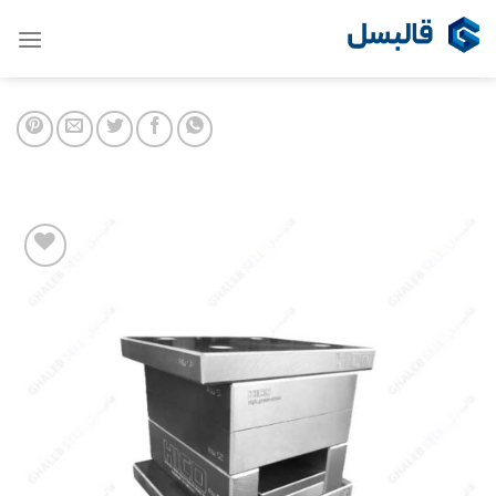
Ski
t
conten
Add to
wishlist