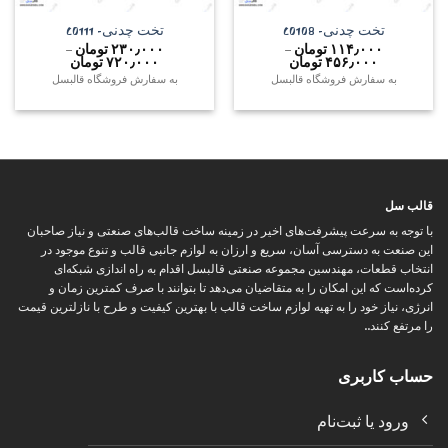
تخت چدنی- C0108
تخت چدنی- C0111
۱۱۴٫۰۰۰
تومان
–
۲۳۰٫۰۰۰
تومان
–
محدوده
محدوده
۴۵۶٫۰۰۰
تومان
۷۲۰٫۰۰۰
تومان
قیمت:
قیمت:
به سفارش فروشگاه قالبسل
به سفارش فروشگاه قالبسل
۱۱۴٫۰۰۰ تومان
۲۳۰٫۰۰۰
تا
تا
۴۵۶٫۰۰۰ تومان
۷۲۰٫۰۰۰ تومان
قالب سل
با توجه به سرعت پیشرفت‌های اخیر در زمینه ساخت قالب‌های صنعتی و نیاز صاحبان
این صنعت به دسترسی آسان، سریع و ارزان به لوازم جانبی قالب و تنوع موجود در
انتخاب قطعات، مهندسین مجموعه صنعتی قالبسل اقدام به راه اندازی شبکه‌ای
کرده‌است که این امکان را به متقاضیان می‌دهد تا بتوانند با صرف کمترین زمان و
انرژی، نیاز خود را به تهیه لوازم ساخت قالب با بهترین کیفیت و طرح با نازلترین قیمت
را مرتفع کنند..
حساب کاربری
ورود یا ثبت‌نام