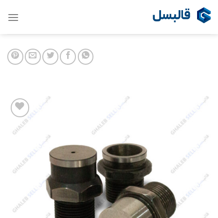
Ski
t
conten
Add to
wishlist