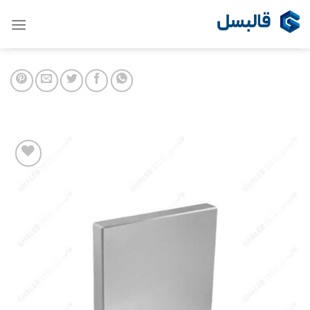
Ski
t
conten
Add to
wishlist