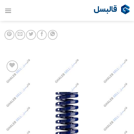
Ski
t
conten
Add to
wishlist