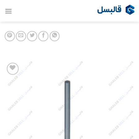
Ski
t
conten
Add to
wishlist