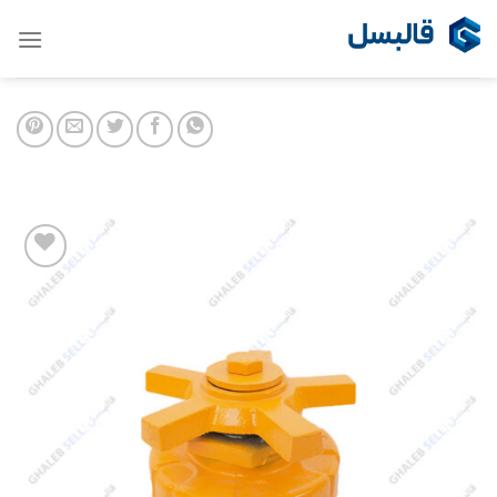
Ski
t
conten
Add to
wishlist