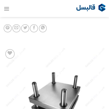
Ski
t
conten
Add to
wishlist