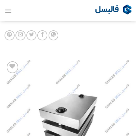
Ski
t
conten
Add to
wishlist