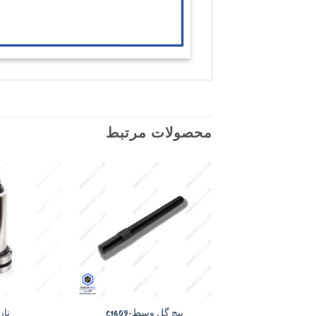
محصولات مرتبط
Add to
wishlist
+
پیچ گل وسط-C1609
نازل