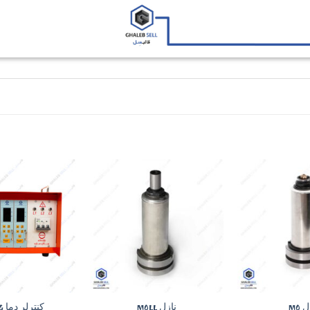
Add to
Add to
wishlist
wishlist
+
+
 MO
نازل MOLL
کنترلر دما HRTC-G