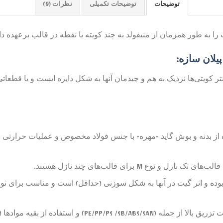
توضیحات
توضیحات تکمیلی
نظرات (0)
ا به طور همزمان از منیفولد به چند کویته يا نقطه در قالب برعهده دار
پیلان سازه
:
تر کویتی‌­ها نزدیک به هم و چیدمان آنها به شکل دایره ایست و يا قطعاتي
ای سری MMT ساخته شده از بدنه و بوش گاید -مهره- با جنس فولاد مخصوص و عملیات حر
ن مولتی نازل‌ها از نوع Pin Point Gate بوده و اثر گیت در آنها به شکل سوزنی (حداقل) است 