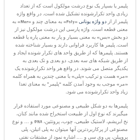
پلیمر یا بسپار یک نوع درشت مولکول است که از تعداد
زیادی واحد تکرارشونده تشکیل شده است. در واقع واژه
پلیمر از از
دو واژه یونانی
«Poly» به معنای چند و «Mer» به
معنی قطعه است. واژه پارسی این درشت مولکول نیز از
دو بخش «بس» به معنی بسیار و پار به معنی پاره یا قطعه
است. پلیمر ها کاربرد فراوانی دارند و بسیار شناخته شده
هستند. پلیمرها که از طریق واحد های تکرار شونده ایجاد و
از طریق شبکه های سه بعدی، دو بعدی و تک بعدی به
یکدیگر متصل می شوند. در واقع هر واحد تکرارشونده یک
«مر» هست و ترکیب «پلی» با معنی چندین به همراه کلمه
«مر» موجب به وجود آمدن کلمه “پلیمر” به معنای تعدا
زیاد واحد تکرارشونده می شود.
پلیمرها به دو شکل طبیعی و مصنوعی مورد استفاده قرار
میگیرند که نوع اول از طبیعت استخراج شده مانند کتان،
نخ ابریشم، لاستیک طبیعی، چوب، پروتئین، DNA و … و نوع
مصنوعی از پرکاربردترین آنها میتوان به پلی اتیلن، پلی
پروپیلن، پی وی سی و …. اشاره نمود از مشتقات نفتی